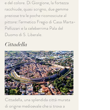
e del colore. Di Giorgione, la fortezza
racchiude, quasi scrigno, due gemme
preziose tra le poche riconosciute al
pittore: l’ermetico Fregio di Casa Marta-
Pellizzari e la celeberrima Pala del
Duomo di S. Liberale.
Cittadella
Cittadella, una splendida città murata
di origine medioevale che si trova a