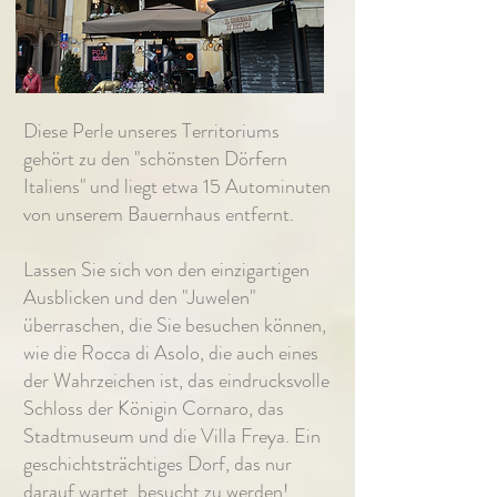
Diese Perle unseres Territoriums
gehört zu den "schönsten Dörfern
Italiens" und liegt etwa 15 Autominuten
von unserem Bauernhaus entfernt.
Lassen Sie sich von den einzigartigen
Ausblicken und den "Juwelen"
überraschen, die Sie besuchen können,
wie die Rocca di Asolo, die auch eines
der Wahrzeichen ist, das eindrucksvolle
Schloss der Königin Cornaro, das
Stadtmuseum und die Villa Freya. Ein
geschichtsträchtiges Dorf, das nur
darauf wartet, besucht zu werden!